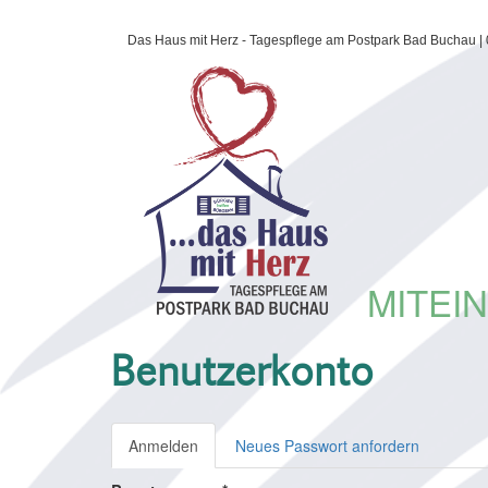
Direkt
Das Haus mit Herz - Tagespflege am Postpark Bad Buchau | 0
zum
Inhalt
MITEI
Benutzerkonto
Haupt-
Anmelden
(aktiver
Neues Passwort anfordern
Reiter
Reiter)